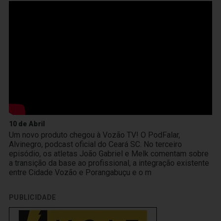
10 de Abril
Um novo produto chegou à Vozão TV! O PodFalar,
Alvinegro, podcast oficial do Ceará SC. No terceiro
episódio, os atletas João Gabriel e Melk comentam sobre
a transição da base ao profissional, a integração existente
entre Cidade Vozão e Porangabuçu e o m
PUBLICIDADE