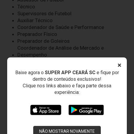
Técnico
Supervisores de Futebol
Auxiliar Técnico
Coordenador de Saúde e Performance
Preparador Físico
Preparador de Goleiros
Coordenador de Análise de Mercado e
Desempenho
Analistas de Mercado
×
Analista de Desempenho
Baixe agora o
SUPER APP CEARÁ SC
e fique por
Médicos
dentro de conteúdos exclusivos!
Fisioterapeutas
Clique nos links abaixo e faça parte dessa
Fisiologista
experiência:
Nutricionistas
Psicóloga
Dentista
Roupeiros
Massagistas
Auxiliar Operacional
NÃO MOSTRAR NOVAMENTE