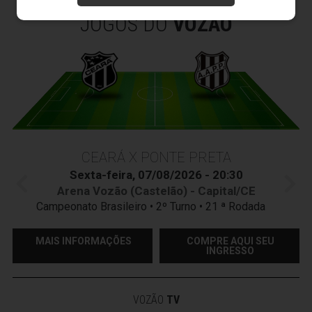
JOGOS DO
VOZÃO
CEARÁ X PONTE PRETA
Sexta-feira, 07/08/2026 - 20:30
Arena Vozão (Castelão) - Capital/CE
Campeonato Brasileiro • 2º Turno • 21 ª Rodada
MAIS INFORMAÇÕES
COMPRE AQUI SEU
INGRESSO
VOZÃO
TV