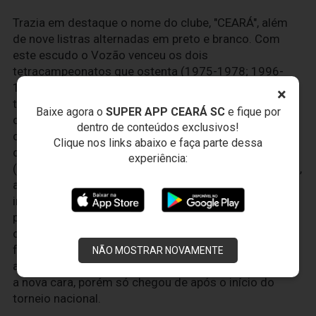
Trazia em destaque o nome do clube, "CEARÁ", além
de nove listras alternadas em preto e branco. Com
este escudo o Vozão venceu os dois
tetracampeonatos que ostenta (1975-1978; 1996-
1999), além de conquistar a melhor colocação de um
×
time cearense em campeonatos nacionais: 7ª
Baixe agora o
SUPER APP CEARÁ SC
e fique por
colocação em 1985. Conquistou também o vice-
dentro de conteúdos exclusivos!
campeonato da Copa do Brasil em 1994, participando
Clique nos links abaixo e faça parte dessa
da Taça da Confederação Sul Americana de Futebol
experiência:
(Conmebol) em 1995, sendo a única equipe do estado,
até os dias atuais, a disputar uma competição
internacional. A alteração para este escudo foi
planejada para a disputada do Campeonato Brasileiro
de 1972 e foi definido que esta mudança seria de
forma definitiva. Sabe-se ainda que o clube jogou
NÃO MOSTRAR NOVAMENTE
algumas partidas no Cearense do mesmo ano já com
a nova cara, porém só chegou de após o início do
torneio nacional.