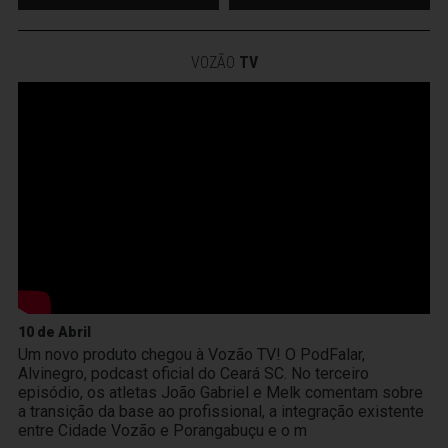
VOZÃO
TV
10 de Abril
Um novo produto chegou à Vozão TV! O PodFalar,
Alvinegro, podcast oficial do Ceará SC. No terceiro
episódio, os atletas João Gabriel e Melk comentam sobre
a transição da base ao profissional, a integração existente
entre Cidade Vozão e Porangabuçu e o m