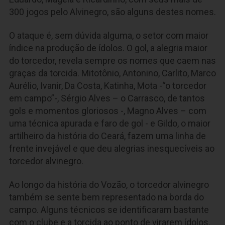
300 jogos pelo Alvinegro, são alguns destes nomes.
O ataque é, sem dúvida alguma, o setor com maior
índice na produção de ídolos. O gol, a alegria maior
do torcedor, revela sempre os nomes que caem nas
graças da torcida. Mitotônio, Antonino, Carlito, Marco
Aurélio, Ivanir, Da Costa, Katinha, Mota -“o torcedor
em campo”-, Sérgio Alves – o Carrasco, de tantos
gols e momentos gloriosos -, Magno Alves – com
uma técnica apurada e faro de gol - e Gildo, o maior
artilheiro da história do Ceará, fazem uma linha de
frente invejável e que deu alegrias inesquecíveis ao
torcedor alvinegro.
Ao longo da história do Vozão, o torcedor alvinegro
também se sente bem representado na borda do
campo. Alguns técnicos se identificaram bastante
com o clube e a torcida ao ponto de virarem ídolos.