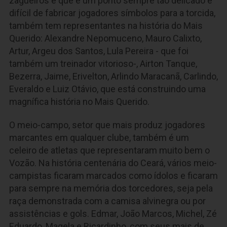
zagueiros e que é um ponto sempre tão delicado e
difícil de fabricar jogadores símbolos para a torcida,
também tem representantes na história do Mais
Querido: Alexandre Nepomuceno, Mauro Calixto,
Artur, Argeu dos Santos, Lula Pereira - que foi
também um treinador vitorioso-, Airton Tanque,
Bezerra, Jaime, Erivelton, Arlindo Maracanã, Carlindo,
Everaldo e Luiz Otávio, que está construindo uma
magnífica história no Mais Querido.
O meio-campo, setor que mais produz jogadores
marcantes em qualquer clube, também é um
celeiro de atletas que representaram muito bem o
Vozão. Na história centenária do Ceará, vários meio-
campistas ficaram marcados como ídolos e ficaram
para sempre na memória dos torcedores, seja pela
raça demonstrada com a camisa alvinegra ou por
assistências e gols. Edmar, João Marcos, Michel, Zé
Eduardo, Magela e Ricardinho, com seus mais de