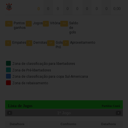
0
0
0
0
0
0
0
0
0,00
Corinthians/SP
Pontos
Jogos
Vitória
Saldo
PG
J
V
SG
ganhos
de
gols
Empates
Derrotas
Gols
Aproveitamento
E
D
GP
P
Pró
Zona de classificação para libertadores
Zona de Pré-libertadores
Zona de classificação para copa Sul-Americana
Zona de rebaixamento
Lista de Jogos
Partidas Ceará
1
º Jogo
Data/hora
Confronto
Data/hora