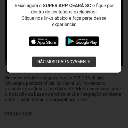
Baixe agora o
SUPER APP CEARÁ SC
e fique por
dentro de conteúdos exclusivos!
Clique nos links abaixo e faça parte dessa
experiência:
NÃO MOSTRAR NOVAMENTE
10 de Abril
Um novo produto chegou à Vozão TV! O PodFalar,
Alvinegro, podcast oficial do Ceará SC. No terceiro
episódio, os atletas João Gabriel e Melk comentam sobre
a transição da base ao profissional, a integração existente
entre Cidade Vozão e Porangabuçu e o m
PUBLICIDADE