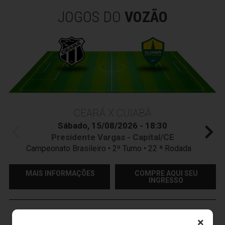
JOGOS DO
VOZÃO
CEARÁ X CUIABÁ
Sábado, 15/08/2026 - 18:30
Presidente Vargas - Capital/CE
Campeonato Brasileiro • 2º Turno • 22 ª Rodada
MAIS INFORMAÇÕES
COMPRE AQUI SEU
INGRESSO
VOZÃO
TV
×