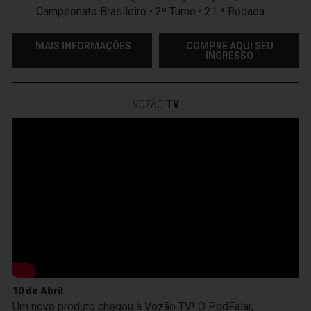
Campeonato Brasileiro • 2º Turno • 21 ª Rodada
MAIS INFORMAÇÕES
COMPRE AQUI SEU
INGRESSO
VOZÃO
TV
10 de Abril
Um novo produto chegou à Vozão TV! O PodFalar,