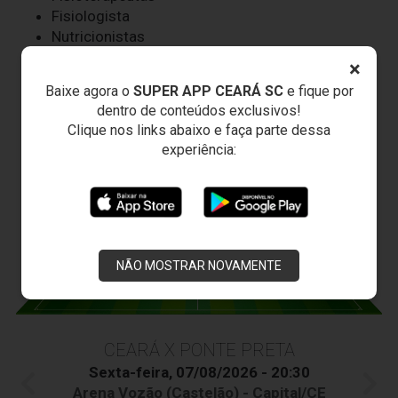
Fisiologista
Nutricionistas
Psicóloga
×
Dentista
Baixe agora o
SUPER APP CEARÁ SC
e fique por
Roupeiros
dentro de conteúdos exclusivos!
Massagistas
Clique nos links abaixo e faça parte dessa
Auxiliar Operacional
experiência:
JOGOS DO
VOZÃO
NÃO MOSTRAR NOVAMENTE
CEARÁ X PONTE PRETA
Sexta-feira, 07/08/2026 - 20:30
Arena Vozão (Castelão) - Capital/CE