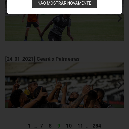
NÃO MOSTRAR NOVAMENTE
[24-01-2021] Ceará x Palmeiras
1
...
7
8
9
10
11
...
284