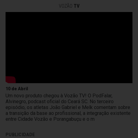
VOZÃO
TV
10 de Abril
Um novo produto chegou à Vozão TV! O PodFalar,
Alvinegro, podcast oficial do Ceará SC. No terceiro
episódio, os atletas João Gabriel e Melk comentam sobre
a transição da base ao profissional, a integração existente
entre Cidade Vozão e Porangabuçu e o m
PUBLICIDADE