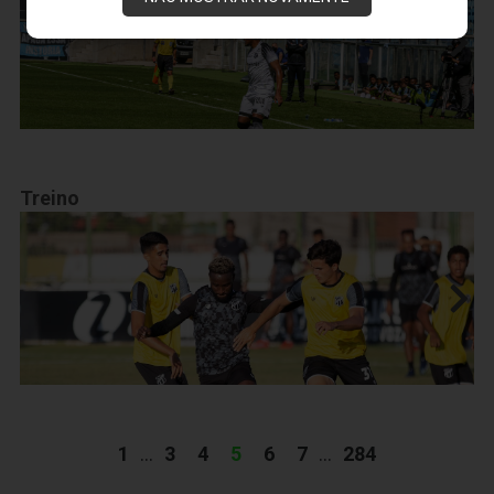
Treino
1
...
3
4
5
6
7
...
284