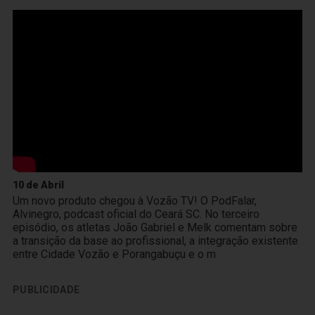
10 de Abril
Um novo produto chegou à Vozão TV! O PodFalar,
Alvinegro, podcast oficial do Ceará SC. No terceiro
episódio, os atletas João Gabriel e Melk comentam sobre
a transição da base ao profissional, a integração existente
entre Cidade Vozão e Porangabuçu e o m
PUBLICIDADE