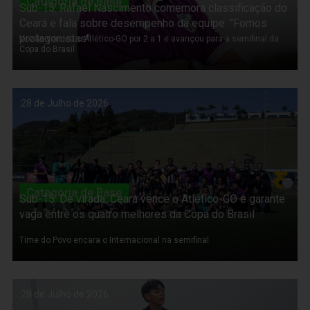
Categoria de Base
Sub-15: Rafael Nascimento comemora classificação do
Ceará e fala sobre desempenho da equipe: "Fomos
protagonistas"
Vozão venceu o Atlético-GO por 2 a 1 e avançou para a semifinal da
Copa do Brasil
28 de Julho de 2026
Categoria de Base
Sub-15: De virada, Ceará vence o Atlético-GO e garante
vaga entre os quatro melhores da Copa do Brasil
Time do Povo encara o Internacional na semifinal
28 de Julho de 2026