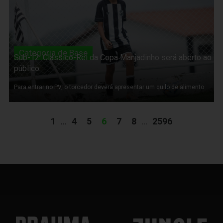
Categoria de Base
Sub-12: Clássico-Rei da Copa Manjadinho será aberto ao
público
Para entrar no PV, o torcedor deverá apresentar um quilo de alimento
1
...
4
5
6
7
8
...
2596