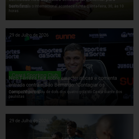
semifinal
Duelo contra o Internacional acontece nesta quinta-feira, 30, às 10
horas
29 de Julho de 2026
Ceará Sporting Club
Nico Ferreira fala sobre características e comenta
entrada contra o São Bernardo: "Contagiar os
companheiros"
Camisa 20 participou de dois dos quatro gols do Ceará diante dos
paulistas
29 de Julho de 2026