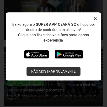
Categoria de Base
×
Sub-15: CBF TV transmite Ceará x Internacional pela
semifinal da Copa do Brasil
Baixe agora o
SUPER APP CEARÁ SC
e fique por
dentro de conteúdos exclusivos!
Duelo acontece amanhã, às 10h, na Granja Comary
Clique nos links abaixo e faça parte dessa
experiência:
29 de Julho de 2026
NÃO MOSTRAR NOVAMENTE
Categoria de Base
Sub-12: Ceará vence Clássico-Rei e avança à final da
Copa Manjadinho antecipadamente
Time do Povo encerrou a primeira fase com a melhor campanha do
torneio