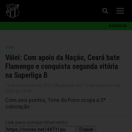
VOZÃO ID
Vôlei
Vôlei: Com apoio da Nação, Ceará bate
Flamengo e conquista segunda vitória
na Superliga B
13 de Dezembro de 2025 | Atualizado em: 13 de Dezembro de
2025 às 23:48
Com seis pontos, Time do Povo ocupa a 3ª
colocação
Link para compartilhamento:
Copiar