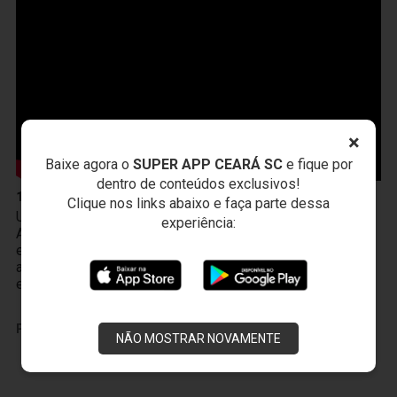
×
Baixe agora o
SUPER APP CEARÁ SC
e fique por
dentro de conteúdos exclusivos!
10 de Abril
Clique nos links abaixo e faça parte dessa
Um novo produto chegou à Vozão TV! O PodFalar,
experiência:
Alvinegro, podcast oficial do Ceará SC. No terceiro
episódio, os atletas João Gabriel e Melk comentam sobre
a transição da base ao profissional, a integração existente
entre Cidade Vozão e Porangabuçu e o m
PUBLICIDADE
NÃO MOSTRAR NOVAMENTE