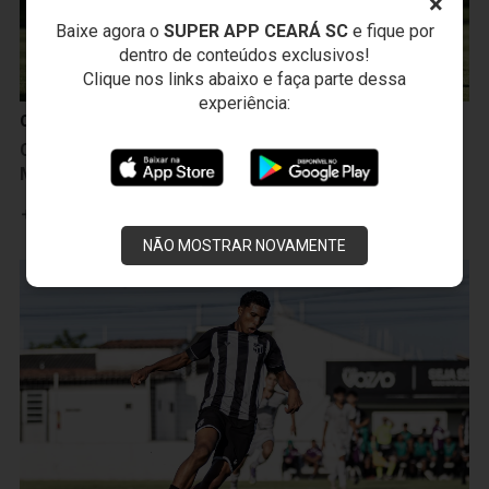
×
Baixe agora o
SUPER APP CEARÁ SC
e fique por
dentro de conteúdos exclusivos!
Clique nos links abaixo e faça parte dessa
experiência:
Categoria de Base
Ceará disputa Clássicos-Rei nas finais da Copa
Manjadinho Sub-12 e Sub-14
Leia mais
NÃO MOSTRAR NOVAMENTE