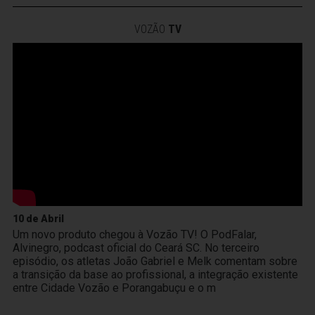
VOZÃO
TV
10 de Abril
Um novo produto chegou à Vozão TV! O PodFalar,
Alvinegro, podcast oficial do Ceará SC. No terceiro
episódio, os atletas João Gabriel e Melk comentam sobre
a transição da base ao profissional, a integração existente
entre Cidade Vozão e Porangabuçu e o m