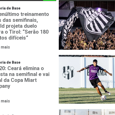
ria de Base
enúltimo treinamento
s das semifinais,
ld projeta duelo
a o Tirol: “Serão 180
os difíceis”
 mais
ria de Base
20: Ceará elimina o
sta na semifinal e vai
al da Copa Miart
pany
 mais