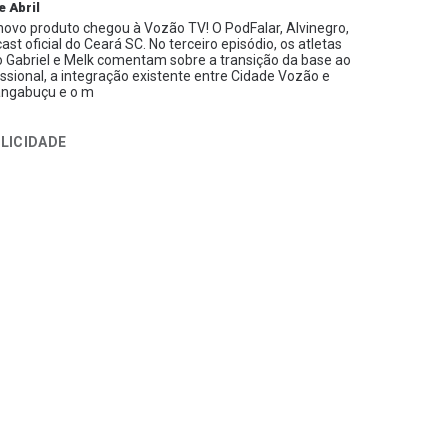
e Abril
ovo produto chegou à Vozão TV! O PodFalar, Alvinegro,
ast oficial do Ceará SC. No terceiro episódio, os atletas
 Gabriel e Melk comentam sobre a transição da base ao
issional, a integração existente entre Cidade Vozão e
ngabuçu e o m
LICIDADE