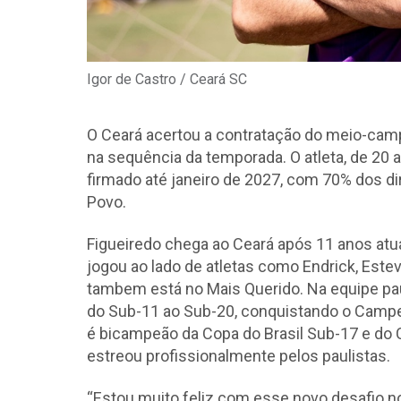
Igor de Castro / Ceará SC
O Ceará acertou a contratação do meio-cam
na sequência da temporada. O atleta, de 20 
firmado até janeiro de 2027, com 70% dos 
Povo.
Figueiredo chega ao Ceará após 11 anos atu
jogou ao lado de atletas como Endrick, Estevã
tambem está no Mais Querido. Na equipe pau
do Sub-11 ao Sub-20, conquistando o Campe
é bicampeão da Copa do Brasil Sub-17 e do
estreou profissionalmente pelos paulistas.
“Estou muito feliz com esse novo desafio n