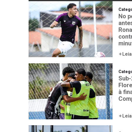
Catego
No p
ante
Rona
contr
minut
Leia
Catego
Sub-
Flore
à fin
Com
Leia