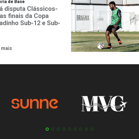
ria de Base
á disputa Clássicos-
nas finais da Copa
adinho Sub-12 e Sub-
 mais