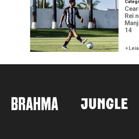
Catego
Cear
Rei 
Manj
14
Leia