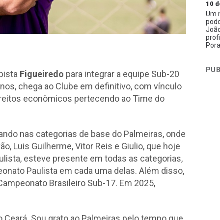
10 d
Um n
podc
João
prof
Pora
PUB
pista
Figueiredo
para integrar a equipe Sub-20
anos, chega ao Clube em definitivo, com vínculo
direitos econômicos pertecendo ao Time do
ando nas categorias de base do Palmeiras, onde
o, Luis Guilherme, Vitor Reis e Giulio, que hoje
lista, esteve presente em todas as categorias,
onato Paulista em cada uma delas. Além disso,
 Campeonato Brasileiro Sub-17.
Em 2025,
o Ceará. Sou grato ao Palmeiras pelo tempo que