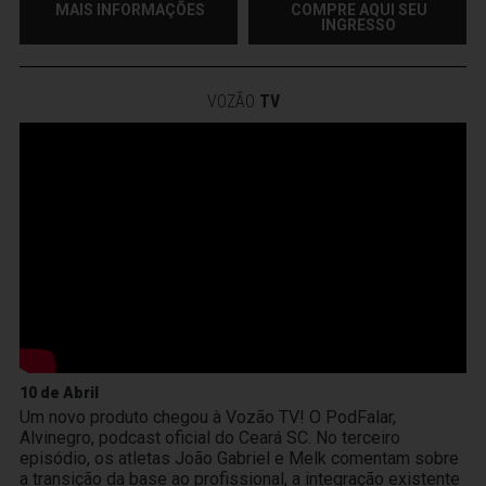
MAIS INFORMAÇÕES
COMPRE AQUI SEU
INGRESSO
VOZÃO
TV
10 de Abril
Um novo produto chegou à Vozão TV! O PodFalar,
Alvinegro, podcast oficial do Ceará SC. No terceiro
episódio, os atletas João Gabriel e Melk comentam sobre
a transição da base ao profissional, a integração existente