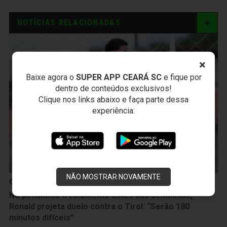
NOTÍCIAS RELACIONADAS
×
Baixe agora o
SUPER APP CEARÁ SC
e fique por
dentro de conteúdos exclusivos!
Clique nos links abaixo e faça parte dessa
experiência:
NÃO MOSTRAR NOVAMENTE
Categoria de Base
No penúltimo treinamento antes das semifinais,
Ronald projeta duelo contra o Tirol: “Serão 180
minutos difíceis”