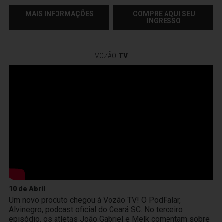
MAIS INFORMAÇÕES
COMPRE AQUI SEU
INGRESSO
VOZÃO
TV
10 de Abril
Um novo produto chegou à Vozão TV! O PodFalar,
Alvinegro, podcast oficial do Ceará SC. No terceiro
episódio, os atletas João Gabriel e Melk comentam sobre