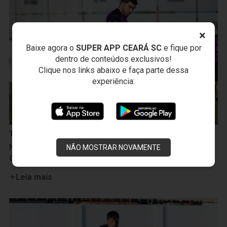
×
Baixe agora o
SUPER APP CEARÁ SC
e fique por
dentro de conteúdos exclusivos!
Clique nos links abaixo e faça parte dessa
experiência:
Treinos
Na manhã seguinte à vitória sobre a Ponte Preta,
NÃO MOSTRAR NOVAMENTE
Ceará inicia treinamentos para duelo com o Cuiabá
Leia mais