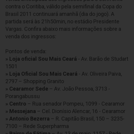
contra o Coritiba, válido pela semifinal da Copa do
Brasil 2011 continuará amanhã (dia do jogo). A
partida será às 21h50min, no estádio Presidente
Vargas. Confira abaixo mais informações sobre a
venda dos ingressos:
Pontos de venda:
» Loja oficial Sou Mais Ceará
- Av. Barão de Studart
1501
» Loja Oficial Sou Mais Ceará
- Av. Oliveira Paiva,
2797 – Shopping Granito
» Cearamor Sede
– Av. João Pessoa, 3713 -
Porangabussu
» Centro
– Rua senador Pompeu, 1099 - Cearamor
» Messejana
– Cel. Dionísio Alencar, 16 - Cearamor
» Antonio Bezerra
– R. Capitão Brasil, 150 – 3235-
7100 – Rede Superpharma
» Bairro de Fátima
– Av. 13 de maio, 1157 - Rede