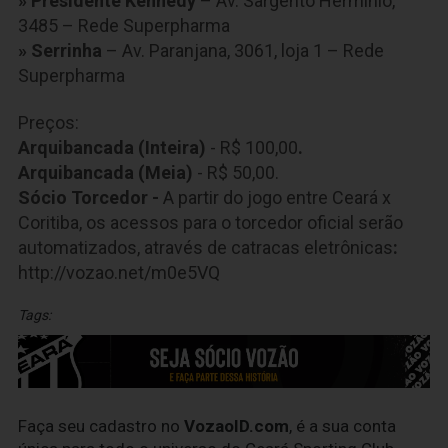
» Presidente Kennedy
– Av. Sargento Hermínio,
3485 – Rede Superpharma
» Serrinha
– Av. Paranjana, 3061, loja 1 – Rede
Superpharma
Preços:
Arquibancada (Inteira)
- R$ 100,00
.
Arquibancada
(Meia)
- R$ 50,00.
Sócio Torcedor -
A partir do jogo entre Ceará x
Coritiba, os acessos para o torcedor oficial serão
automatizados, através de catracas eletrônicas
:
http://vozao.net/m0e5VQ
Tags:
Faça seu cadastro no
VozaoID.com
, é a sua conta