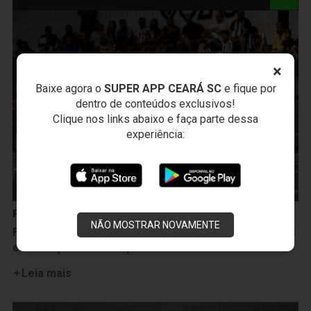
×
Baixe agora o
SUPER APP CEARÁ SC
e fique por
dentro de conteúdos exclusivos!
Clique nos links abaixo e faça parte dessa
experiência:
Futsal
NÃO MOSTRAR NOVAMENTE
Futsal: Ceará luta até o final, mas empata com Russas
e se despede do Campeonato Cearense
Leia mais