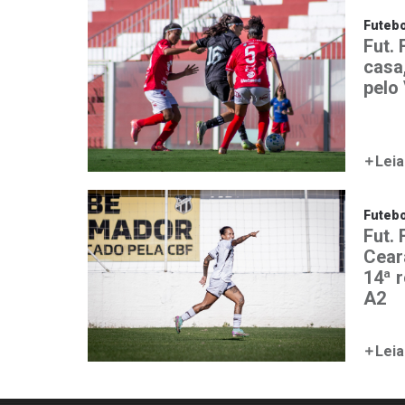
Futebo
Fut. 
casa
pelo
Leia
Futebo
Fut.
Ceará
14ª 
A2
Leia