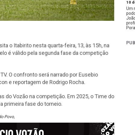
10 d
Um n
podc
João
prof
Pora
PUB
ta o Itabirito nesta quarta-feira, 13, às 15h, na
elo é válido pela segunda fase da competição
rTV. O confronto será narrado por Eusebio
on e reportagem de Rodrigo Rocha.
nas do Vozão na competição. Em 2025, o Time do
 primeira fase do torneio.
do Povo
,