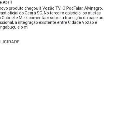
e Abril
ovo produto chegou à Vozão TV! O PodFalar, Alvinegro,
ast oficial do Ceará SC. No terceiro episódio, os atletas
 Gabriel e Melk comentam sobre a transição da base ao
issional, a integração existente entre Cidade Vozão e
ngabuçu e o m
LICIDADE