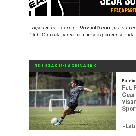
Faça seu cadastro no
VozaoID.com
, é a sua 
Club. Com ela, você terá uma experiência cada
NOTÍCIAS RELACIONADAS
Futebo
Fut. 
Cear
visa
Spor
Leia