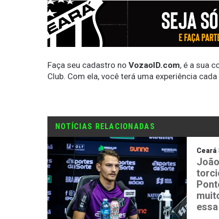
Faça seu cadastro no
VozaoID.com
, é a sua 
Club. Com ela, você terá uma experiência cada
NOTÍCIAS RELACIONADAS
Ceará 
João
torc
Ponte
muit
essa