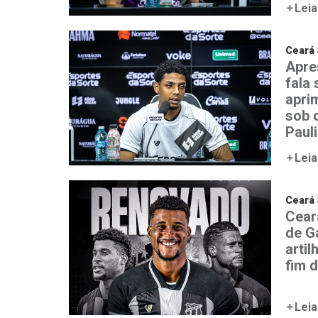
Leia
Ceará 
Apre
fala
aprim
sob 
Paul
Leia
Ceará 
Cear
de G
artil
fim 
Leia