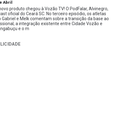
e Abril
ovo produto chegou à Vozão TV! O PodFalar, Alvinegro,
ast oficial do Ceará SC. No terceiro episódio, os atletas
 Gabriel e Melk comentam sobre a transição da base ao
issional, a integração existente entre Cidade Vozão e
ngabuçu e o m
LICIDADE