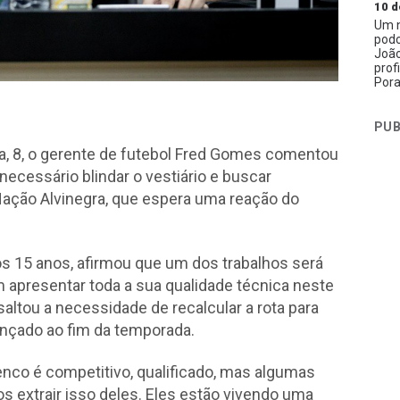
10 d
Um n
podc
João
prof
Pora
PUB
a, 8, o gerente de futebol Fred Gomes comentou
necessário blindar o vestiário e buscar
Nação Alvinegra, que espera uma reação do
ós 15 anos, afirmou que um dos trabalhos será
 apresentar toda a sua qualidade técnica neste
altou a necessidade de recalcular a rota para
cançado ao fim da temporada.
enco é competitivo, qualificado, mas algumas
 extrair isso deles. Eles estão vivendo uma