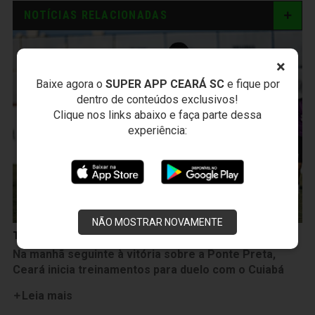
NOTÍCIAS RELACIONADAS
×
Baixe agora o
SUPER APP CEARÁ SC
e fique por
dentro de conteúdos exclusivos!
Clique nos links abaixo e faça parte dessa
experiência:
NÃO MOSTRAR NOVAMENTE
Treinos
Na manhã seguinte à vitória sobre a Ponte Preta,
Ceará inicia treinamentos para duelo com o Cuiabá
Leia mais