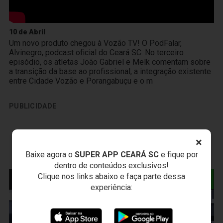
10 de Abril
Um novo produto chegou à Vozão TV! O PodFalar,
Alvinegro, podcast oficial do Ceará SC. No terceiro
episódio, os atletas João Gabriel e Melk comentam sobre
a transição da base ao profissional, a integração existente
entre Cidade Vozão e Porangabuçu e o m
PUBLICIDADE
×
Baixe agora o
SUPER APP CEARÁ SC
e fique por
dentro de conteúdos exclusivos!
Clique nos links abaixo e faça parte dessa
NOTÍCIAS RELACIONADAS
experiência: