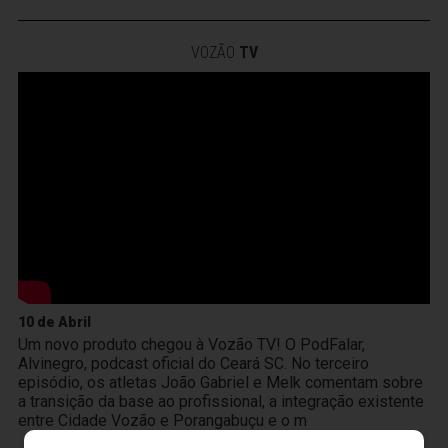
VOZÃO
TV
10 de Abril
Um novo produto chegou à Vozão TV! O PodFalar,
Alvinegro, podcast oficial do Ceará SC. No terceiro
episódio, os atletas João Gabriel e Melk comentam sobre
a transição da base ao profissional, a integração existente
entre Cidade Vozão e Porangabuçu e o m