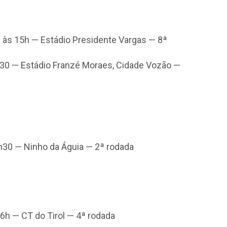
a) às 15h — Estádio Presidente Vargas — 8ª
h30 — Estádio Franzé Moraes, Cidade Vozão —
9h30 — Ninho da Águia — 2ª rodada
 16h — CT do Tirol — 4ª rodada