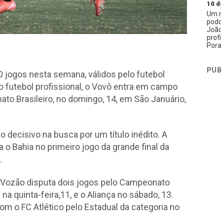
10 d
Um n
podc
João
prof
Pora
PUB
 jogos nesta semana, válidos pelo futebol
elo futebol profissional, o Vovô entra em campo
to Brasileiro, no domingo, 14, em São Januário,
 decisivo na busca por um título inédito. A
o Bahia no primeiro jogo da grande final da
.
o Vozão disputa dois jogos pelo Campeonato
na quinta-feira,11, e o Aliança no sábado, 13.
m o FC Atlético pelo Estadual da categoria no