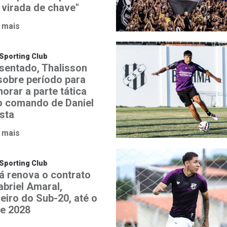
 virada de chave"
 mais
Sporting Club
sentado, Thalisson
 sobre período para
orar a parte tática
o comando de Daniel
ista
 mais
Sporting Club
á renova o contrato
abriel Amaral,
heiro do Sub-20, até o
de 2028