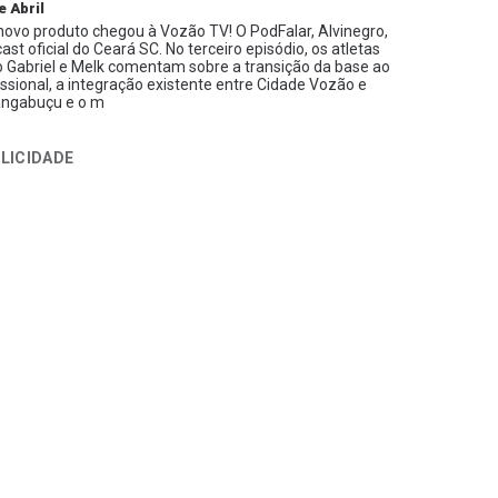
e Abril
ovo produto chegou à Vozão TV! O PodFalar, Alvinegro,
ast oficial do Ceará SC. No terceiro episódio, os atletas
 Gabriel e Melk comentam sobre a transição da base ao
issional, a integração existente entre Cidade Vozão e
ngabuçu e o m
LICIDADE