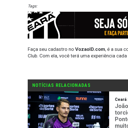
Tags:
Faça seu cadastro no
VozaoID.com
, é a sua 
Club. Com ela, você terá uma experiência cada
NOTÍCIAS RELACIONADAS
Ceará 
João
torc
Ponte
muit