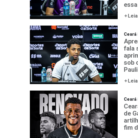
essa
Leia
Ceará 
Apre
fala
aprim
sob 
Paul
Leia
Ceará 
Cear
de G
artil
fim 