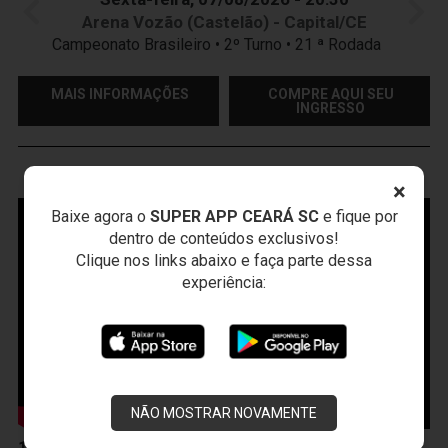
Arena Vozão (Castelão) - Capital/CE
Campeonato Brasileiro • 2º Turno • 21 ª Rodada
MAIS INFORMAÇÕES
COMPRE AQUI SEU
INGRESSO
VOZÃO
TV
×
Baixe agora o
SUPER APP CEARÁ SC
e fique por
dentro de conteúdos exclusivos!
Clique nos links abaixo e faça parte dessa
experiência:
NÃO MOSTRAR NOVAMENTE
10 de Abril