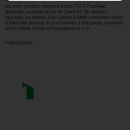
Um novo produto chegou à Vozão TV! O PodFalar,
Alvinegro, podcast oficial do Ceará SC. No terceiro
episódio, os atletas João Gabriel e Melk comentam sobre
a transição da base ao profissional, a integração existente
entre Cidade Vozão e Porangabuçu e o m
PUBLICIDADE