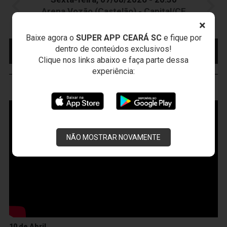
Arena Vozão (Castelão) - Capital/CE
Campeonato Brasileiro • 2º Turno • 21 ª Rodada
×
Baixe agora o
SUPER APP CEARÁ SC
e fique por
MAIS INFORMAÇÕES
COMPRE AQUI SEU
dentro de conteúdos exclusivos!
INGRESSO
Clique nos links abaixo e faça parte dessa
experiência:
VOZÃO
TV
NÃO MOSTRAR NOVAMENTE
10 de Abril