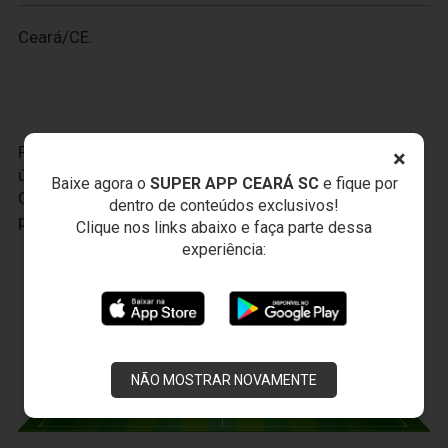
Ceará/CE.
Faça seu cadastro no
VozaoID.com
, é a sua conta
×
única para todo o universo do Ceará Sporting Club.
Baixe agora o
SUPER APP CEARÁ SC
e fique por
Com ela, você terá uma experiência cada vez mais
dentro de conteúdos exclusivos!
personalizada.
Clique nos links abaixo e faça parte dessa
experiência:
JOGOS DO
VOZÃO
NÃO MOSTRAR NOVAMENTE