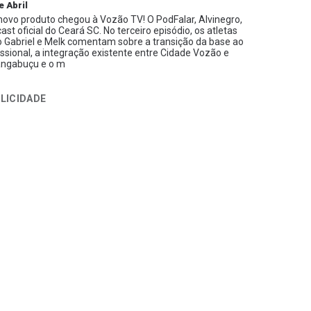
e Abril
ovo produto chegou à Vozão TV! O PodFalar, Alvinegro,
ast oficial do Ceará SC. No terceiro episódio, os atletas
 Gabriel e Melk comentam sobre a transição da base ao
issional, a integração existente entre Cidade Vozão e
ngabuçu e o m
LICIDADE