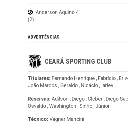
Anderson Aquino 4'
(2)
ADVERTÊNCIAS
CEARÁ SPORTING CLUB
Titulares:
Fernando Henrique
,
Fabrício
,
Eriv
João Marcos
,
Geraldo
,
Nicácio
,
Iarley
Reservas:
Adílson
,
Diego
,
Cleber
,
Diego S
Osvaldo
,
Washington
,
Sinho
,
Júnior
Técnico:
Vagner Mancini