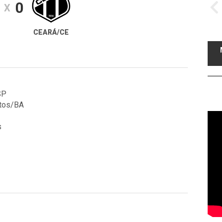
0
X
CEARÁ/CE
SP
atos/BA
s