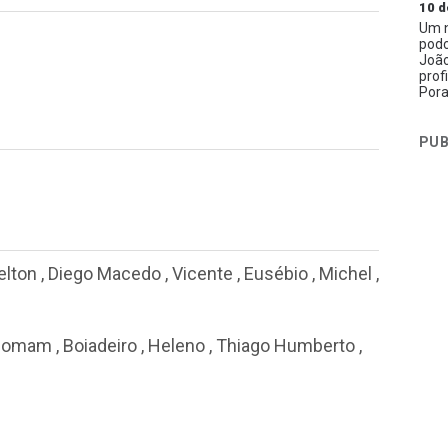
10 d
Um n
podc
João
prof
Pora
PUB
elton
,
Diego Macedo
,
Vicente
,
Eusébio
,
Michel
,
acomam
,
Boiadeiro
,
Heleno
,
Thiago Humberto
,