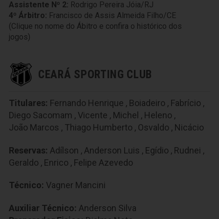
Assistente Nº 2:
Rodrigo Pereira Jóia/RJ
4º Árbitro:
Francisco de Assis Almeida Filho/CE
(Clique no nome do Ábitro e confira o histórico dos
jogos)
CEARÁ SPORTING CLUB
Titulares:
Fernando Henrique
,
Boiadeiro
,
Fabrício
,
Diego Sacomam
,
Vicente
,
Michel
,
Heleno
,
João Marcos
,
Thiago Humberto
,
Osvaldo
,
Nicácio
Reservas:
Adílson
,
Anderson Luis
,
Egídio
,
Rudnei
,
Geraldo
,
Enrico
,
Felipe Azevedo
Técnico:
Vagner Mancini
Auxiliar Técnico:
Anderson Silva