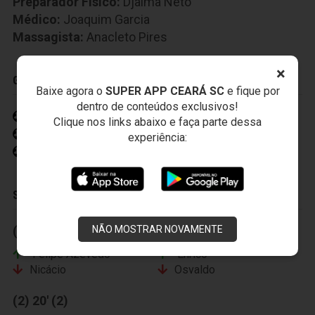
Preparador Fisico:
Djalma Neto
Médico:
Joaquim Garcia
Massagista:
Anacleto Pires
×
GOLS
Baixe agora o
SUPER APP CEARÁ SC
e fique por
dentro de conteúdos exclusivos!
Nicácio 3' (1)
Clique nos links abaixo e faça parte dessa
Boiadeiro 34' (2)
experiência:
Osvaldo 39' (2)
SUBSTITUIÇÕES
(1) 41' (1)
(3) 39' (2)
NÃO MOSTRAR NOVAMENTE
Felipe Azevedo
Enrico
Nicácio
Osvaldo
(2) 20' (2)