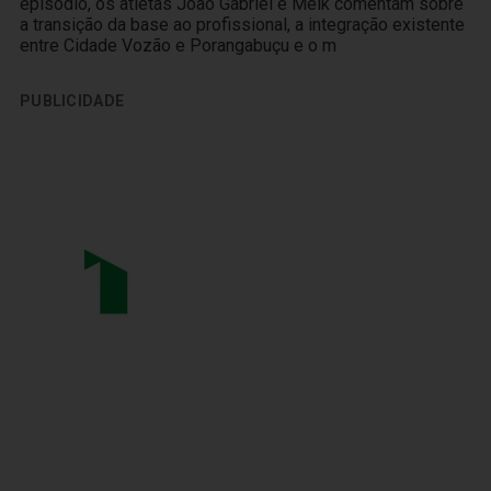
episódio, os atletas João Gabriel e Melk comentam sobre
a transição da base ao profissional, a integração existente
entre Cidade Vozão e Porangabuçu e o m
PUBLICIDADE