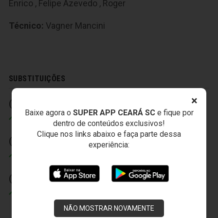
Enrico
,
Felipe Azevedo
,
Roger
Técnico:
Vagner Mancini
SUBSTITUIÇÕES
×
(1) 12' (2)
(1) 12' (2)
Baixe agora o
SUPER APP CEARÁ SC
e fique por
Felipe Azevedo
Boiadeiro
dentro de conteúdos exclusivos!
Clique nos links abaixo e faça parte dessa
(2) 22' (2)
(2) 22' (2)
experiência:
Roger
Edmílson
(3) 33' (2)
(3) 33' (2)
Eusébio
Thiago Humberto
NÃO MOSTRAR NOVAMENTE