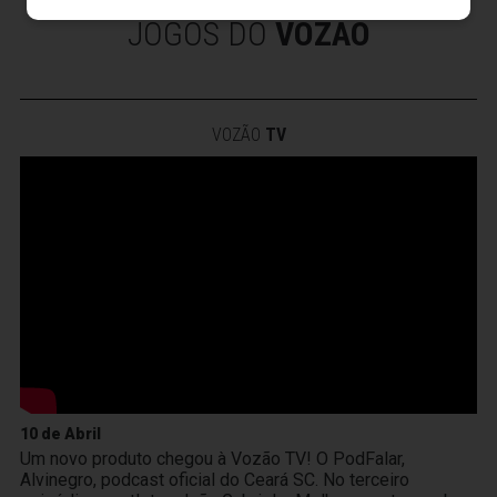
JOGOS DO
VOZÃO
VOZÃO
TV
10 de Abril
Um novo produto chegou à Vozão TV! O PodFalar,
Alvinegro, podcast oficial do Ceará SC. No terceiro