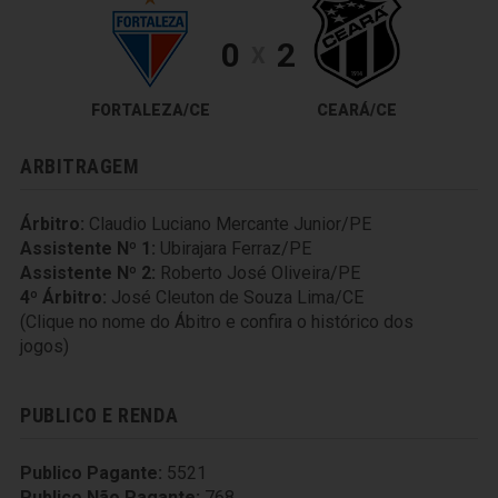
0
2
X
FORTALEZA/CE
CEARÁ/CE
ARBITRAGEM
Árbitro:
Claudio Luciano Mercante Junior/PE
Assistente Nº 1:
Ubirajara Ferraz/PE
Assistente Nº 2:
Roberto José Oliveira/PE
4º Árbitro:
José Cleuton de Souza Lima/CE
(Clique no nome do Ábitro e confira o histórico dos
jogos)
PUBLICO E RENDA
Publico Pagante:
5521
Publico Não Pagante:
768