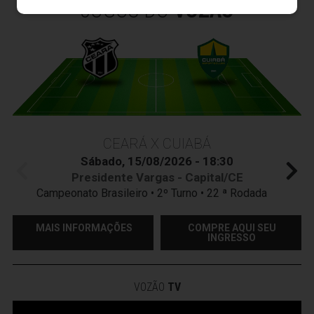
JOGOS DO
VOZÃO
CEARÁ X CUIABÁ
Sábado, 15/08/2026 - 18:30
Presidente Vargas - Capital/CE
Campeonato Brasileiro • 2º Turno • 22 ª Rodada
MAIS INFORMAÇÕES
COMPRE AQUI SEU
INGRESSO
VOZÃO
TV