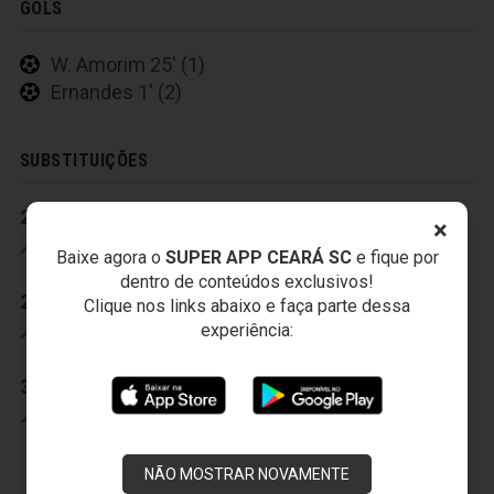
GOLS
W. Amorim 25' (1)
Ernandes 1' (2)
SUBSTITUIÇÕES
21' (2)
21' (2)
×
Michel
Jr Cearense
Baixe agora o
SUPER APP CEARÁ SC
e fique por
dentro de conteúdos exclusivos!
25' (2)
25' (2)
Clique nos links abaixo e faça parte dessa
experiência:
Geraldo
Tony
31' (2)
31' (2)
Anderson
Pablo
NÃO MOSTRAR NOVAMENTE