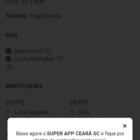
Plata , 92- Pablo
Técnico:
Tiago Nunes
GOLS
Marcinho 8' (2)
Lucho González 12'
(2)
SUBSTITUIÇÕES
(1) (IT)
(2) (IT)
Lucho González
Rony
Bruno Guimarães
Marcelo Cirino
×
(3) 27' (2)
Baixe agora o
SUPER APP CEARÁ SC
e fique por