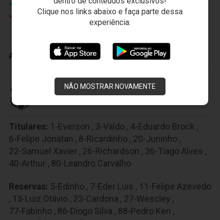
dentro de conteúdos exclusivos!
Nikão
Clique nos links abaixo e faça parte dessa
Matheus Rossetto
experiência:
ADVERTÊNCIAS
NÃO MOSTRAR NOVAMENTE
CEARÁ SPORTING CLUB
Titulares:
1-Everson
,
3-Valdo
,
4-Eduardo Brock
,
6-Felipe Jonatan
,
8-Ricardinho
,
20-Juninho
,
22-Samuel Xavier
,
26-Richardson
,
36-Tiago Alves
,
40-Arthur
,
80-Leandro Carvalho
Reservas:
5-Edinho
,
7-Eder Luis
,
11-Felipe Azevedo
,
13-Luiz Otávio
,
23-Cardona
,
27-Wescley
,
77-Fabinho
,
86-Diogo Silva
,
88-Pedro Ken
,