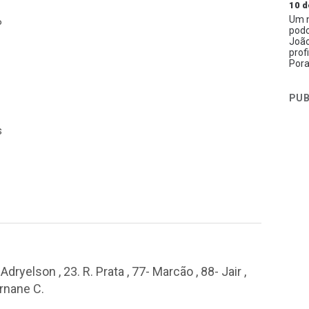
10 d
Um n
P
podc
João
prof
Pora
PUB
s
Adryelson , 23. R. Prata , 77- Marcão , 88- Jair ,
ernane C.