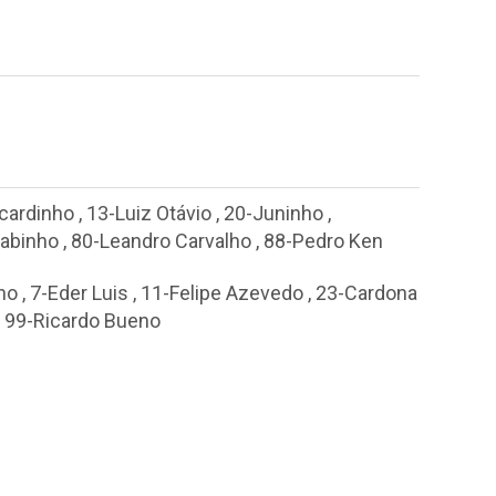
icardinho
,
13-Luiz Otávio
,
20-Juninho
,
Fabinho
,
80-Leandro Carvalho
,
88-Pedro Ken
ho
,
7-Eder Luis
,
11-Felipe Azevedo
,
23-Cardona
,
99-Ricardo Bueno