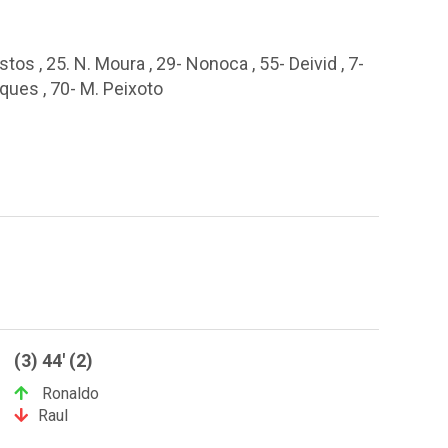
astos , 25. N. Moura , 29- Nonoca , 55- Deivid , 7-
rques , 70- M. Peixoto
(3) 44' (2)
Ronaldo
Raul