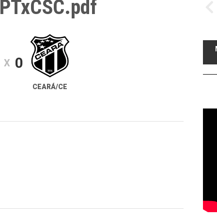
SPTxCSC.pdf
0
X
CEARÁ/CE