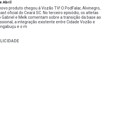
e Abril
ovo produto chegou à Vozão TV! O PodFalar, Alvinegro,
ast oficial do Ceará SC. No terceiro episódio, os atletas
 Gabriel e Melk comentam sobre a transição da base ao
issional, a integração existente entre Cidade Vozão e
ngabuçu e o m
LICIDADE