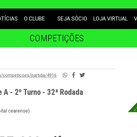
TÍCIAS
O CLUBE
SEJA SÓCIO
LOJA VIRTUAL
COMPETIÇÕES
m/competicoes/partida/4916
e A - 2º Turno - 32ª Rodada
ital cearense)