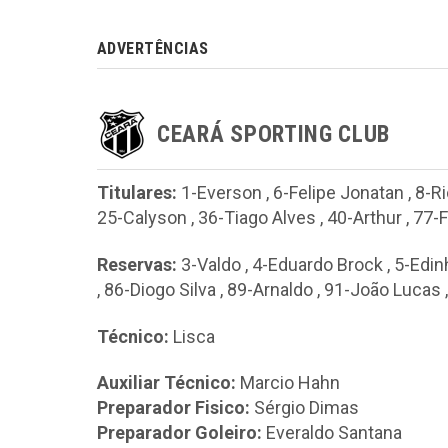
ADVERTÊNCIAS
CEARÁ SPORTING CLUB
Titulares:
1-Everson
,
6-Felipe Jonatan
,
8-R
25-Calyson
,
36-Tiago Alves
,
40-Arthur
,
77-
Reservas:
3-Valdo
,
4-Eduardo Brock
,
5-Edin
,
86-Diogo Silva
,
89-Arnaldo
,
91-João Lucas
Técnico:
Lisca
Auxiliar Técnico:
Marcio Hahn
Preparador Fisico:
Sérgio Dimas
Preparador Goleiro:
Everaldo Santana