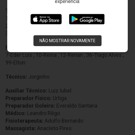
experiência:
Titulares:
1-Everson
,
3-Valdo
,
13-Luiz Otávio
,
17-Hyuri
,
22-Samuel Xavier
,
26-Richardson
,
27-Wescley
,
30-Pio
,
32-Douglas Coutinho
,
37-Romário Santos
,
77-Fabinho
NÃO MOSTRAR NOVAMENTE
Reservas:
4-Bruno Pires
,
6-Felipe Jonatan
,
7-Eder Luis
,
10-Reina
,
12-Renan
,
36-Tiago Alves
,
99-Elton
Técnico:
Jorginho
Auxiliar Técnico:
Luiz Iubel
Preparador Fisico:
Urtiga
Preparador Goleiro:
Everaldo Santana
Médico:
Leandro Rêgo
Fisioterapeuta:
Adolfo Bernardo
Massagista:
Anacleto Pires