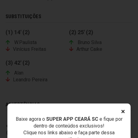
SUBSTITUIÇÕES
(1) 14' (2)
(2) 25' (2)
W.Paulista
Bruno Silva
Vinícius Freitas
Arthur Caike
(3) 42' (2)
Alan
Leandro Pereira
ADVERTÊNCIAS
×
Baixe agora o
SUPER APP CEARÁ SC
e fique por
dentro de conteúdos exclusivos!
CEARÁ SPORTING CLUB
Clique nos links abaixo e faça parte dessa