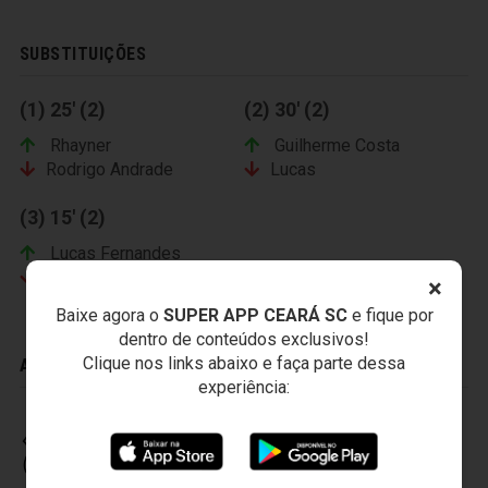
SUBSTITUIÇÕES
(1) 25' (2)
(2) 30' (2)
Rhayner
Guilherme Costa
Rodrigo Andrade
Lucas
(3) 15' (2)
Lucas Fernandes
Andre Luiz
×
Baixe agora o
SUPER APP CEARÁ SC
e fique por
dentro de conteúdos exclusivos!
Clique nos links abaixo e faça parte dessa
ADVERTÊNCIAS
experiência:
CEARÁ SPORTING CLUB