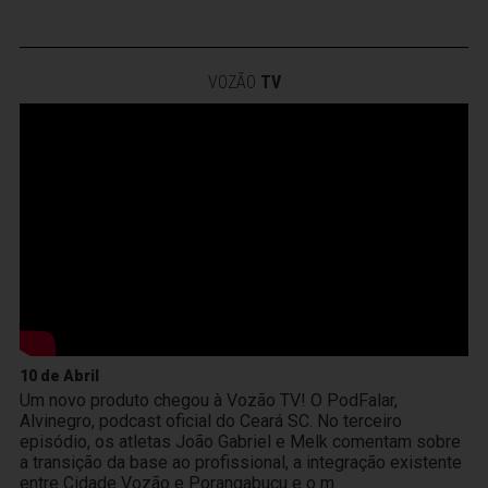
VOZÃO
TV
10 de Abril
Um novo produto chegou à Vozão TV! O PodFalar,
Alvinegro, podcast oficial do Ceará SC. No terceiro
episódio, os atletas João Gabriel e Melk comentam sobre
a transição da base ao profissional, a integração existente
entre Cidade Vozão e Porangabuçu e o m