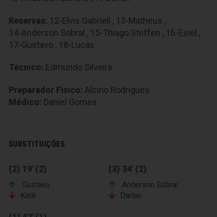
Reservas:
12-Elvis Gabriell
,
13-Matheus
,
14-Anderson Sobral
,
15-Thiago Steffen
,
16-Esiel
,
17-Gustavo
,
18-Lucas
Técnico:
Edmundo Silveira
Preparador Fisico:
Alcino Rodrigues
Médico:
Daniel Gomes
SUBSTITUIÇÕES
(2) 19' (2)
(3) 34' (2)
Gustavo
Anderson Sobral
Katê
Darlan
(1) 42' (1)