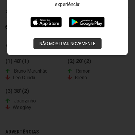
experiência:
GOLS
Wanderley 15' (1)
NÃO MOSTRAR NOVAMENTE
SUBSTITUIÇÕES
(1) 48' (1)
(2) 20' (2)
Bruno Maranhão
Ramon
Léo Olinda
Breno
(3) 38' (2)
Joãozinho
Wesgley
ADVERTÊNCIAS