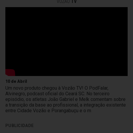
VOZÃO
TV
10 de Abril
Um novo produto chegou à Vozão TV! O PodFalar,
Alvinegro, podcast oficial do Ceará SC. No terceiro
episódio, os atletas João Gabriel e Melk comentam sobre
a transição da base ao profissional, a integração existente
entre Cidade Vozão e Porangabuçu e o m
PUBLICIDADE