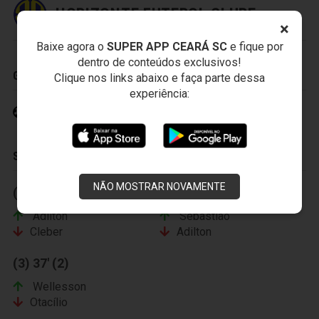
HORIZONTE FUTEBOL CLUBE
×
Baixe agora o
SUPER APP CEARÁ SC
e fique por
dentro de conteúdos exclusivos!
GOLS
Clique nos links abaixo e faça parte dessa
experiência:
Cleber Alves 4' (1)
SUBSTITUIÇÕES
NÃO MOSTRAR NOVAMENTE
(1) 33' (1)
(3) 31' (2)
Adilton
Sebastião
Cleber
Adilton
(3) 37' (2)
Wellesson
Otacílio