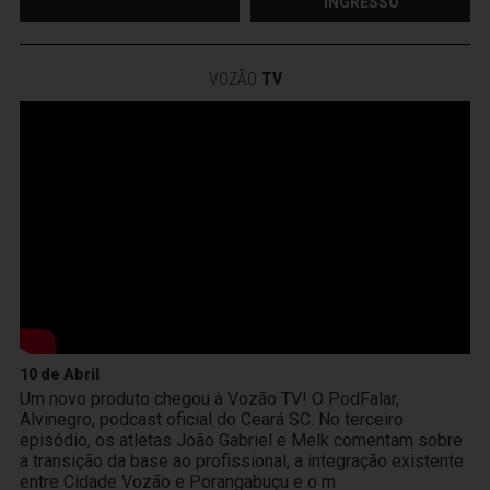
INGRESSO
VOZÃO
TV
10 de Abril
Um novo produto chegou à Vozão TV! O PodFalar,
Alvinegro, podcast oficial do Ceará SC. No terceiro
episódio, os atletas João Gabriel e Melk comentam sobre
a transição da base ao profissional, a integração existente
entre Cidade Vozão e Porangabuçu e o m