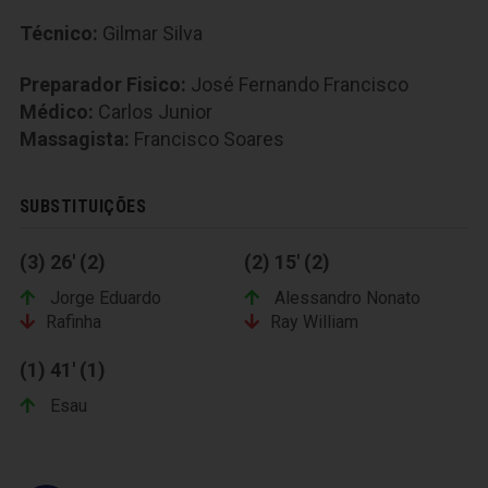
Técnico:
Gilmar Silva
Preparador Fisico:
José Fernando Francisco
Médico:
Carlos Junior
Massagista:
Francisco Soares
SUBSTITUIÇÕES
(3) 26' (2)
(2) 15' (2)
Jorge Eduardo
Alessandro Nonato
Rafinha
Ray William
(1) 41' (1)
Esau