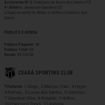
Assistente Nº 2:
Francisco de Assis dos Santos/CE
4º Árbitro:
Janderson Bandeira/CE
(Clique no nome do Ábitro e confira o histórico dos
jogos)
PUBLICO E RENDA
Publico Pagante:
58
Publico Total:
58
Renda:
R$ 230.00
CEARÁ SPORTING CLUB
Titulares:
1-Diego
,
2-Marcos Ytalo
,
3-Hygor
,
4-Romulo
,
5-Lucas dos Santos
,
6-Sanchez
,
7-Gleydson Silva
,
8-Ronaldo
,
9-Arthur
,
10-Francisco Tonys
,
11-Rafinha