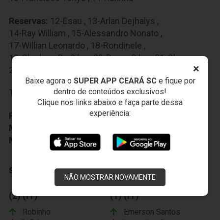
Reservas:
12-Esau
,
13-Arlan Dejhalys
,
14-Ray William
,
15-Alessandro Nonato
,
17-Willian Leonardo
,
18-Rondinele
,
19-Cleidson Da Silva
,
20-Bruno Silva
,
21-Clemer
,
×
22-Róbson
,
23-Bruno Vitor
Baixe agora o
SUPER APP CEARÁ SC
e fique por
dentro de conteúdos exclusivos!
Técnico:
Gilmar Silva
Clique nos links abaixo e faça parte dessa
experiência:
Preparador Fisico:
José Fernando Francisco
Médico:
Leandro Rêgo
Massagista:
Francisco Soares
SUBSTITUIÇÕES
NÃO MOSTRAR NOVAMENTE
(2) (IT)
(1) (IT)
Robinho
Emerson Santos