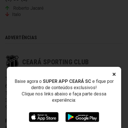
Roberto Jacaré
Italo
ADVERTÊNCIAS
CEARÁ SPORTING CLUB
×
Titulares:
1-Everson
,
2-Tiago Cametá
,
3-Sandro
,
Baixe agora o
SUPER APP CEARÁ SC
e fique por
6-Romário Santos
,
10-Felipe Menezes
,
dentro de conteúdos exclusivos!
11-Magno Alves
,
17-Raul
,
26-Richardson
,
Clique nos links abaixo e faça parte dessa
33-Rafael Pereira
,
77-Maxi Biancucchi
,
experiência:
99-Victor Rangel
Reservas:
4-Valdo
,
7-Jackson Caucaia
,
8-Ricardinho
,
22-Éverton Silva
,
32-Lauro
,
40-Arthur