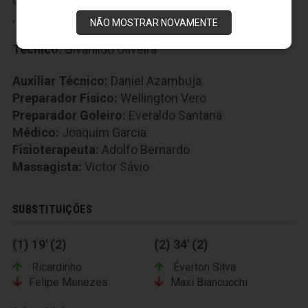
,
70-Rafinha
,
88-Pedro Ken
NÃO MOSTRAR NOVAMENTE
Técnico:
Givanildo Oliveira
Auxiliar Técnico:
Daniel Azambuja
Preparador Fisico:
Wellington Vero
Preparador Goleiro:
Everaldo Santana
Médico:
Joaquim Garcia
Fisioterapeuta:
Adolfo Bernardo
Massagista:
Victor Sávio
SUBSTITUIÇÕES
(1) 19' (2)
(2) 34' (2)
Ricardinho
Éverton Silva
Felipe Menezes
Maxi Biancucchi