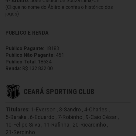
4º Árbitro:
José Cleuton de Souza Lima/CE
(Clique no nome do Ábitro e confira o histórico dos
jogos)
PUBLICO E RENDA
Publico Pagante:
18183
Publico Não Pagante:
451
Publico Total:
18634
Renda:
R$ 132.832.00
CEARÁ SPORTING CLUB
Titulares:
1-Everson
,
3-Sandro
,
4-Charles
,
5-Baraka
,
6-Eduardo
,
7-Robinho
,
9-Caio César
,
10-Felipe Silva
,
11-Rafinha
,
20-Ricardinho
,
21-Serginho