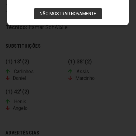
12- Edson; 14- André Paulino; 15- Henik; 16- Assis;
17- Nildo; 18- Warley; 19- Val; 20- Carlinhos
NÃO MOSTRAR NOVAMENTE
Técnico:
Itamar SchÃ¼lle
SUBSTITUIÇÕES
(1) 13' (2)
(1) 38' (2)
Carlinhos
Assis
Daniel
Marcinho
(1) 42' (2)
Henik
Angelo
ADVERTÊNCIAS