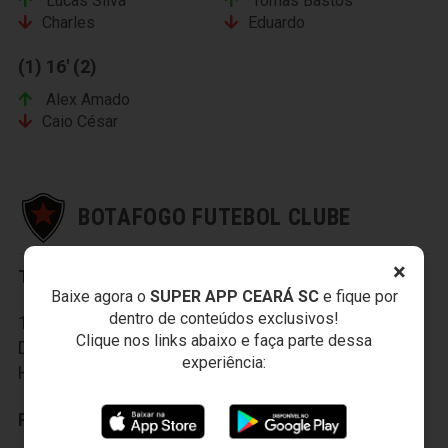
Lucas Silva
Tomas Bastos
Charles
Eduardo
(1) 16' (2)
Alex Amado
Caio César
BOTAFOGO FUTEBOL CLUBE
×
Titulares:
Baixe agora o
SUPER APP CEARÁ SC
e fique por
dentro de conteúdos exclusivos!
1- Michel Alves; 2- Angelo; 3- Plinio; 4- Marcelo; 5-
Clique nos links abaixo e faça parte dessa
Djavan; 6- João Paulo; 7- Jardson; 8- Pedro
experiência:
Henrique; 9- Rodrigo SIlva; 10- Marcinho; 11- Daniel.
Reservas: