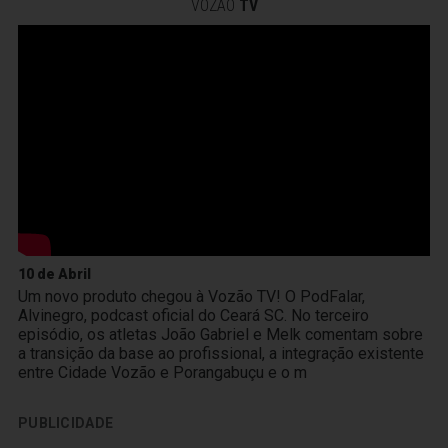
VOZÃO
TV
10 de Abril
Um novo produto chegou à Vozão TV! O PodFalar,
Alvinegro, podcast oficial do Ceará SC. No terceiro
episódio, os atletas João Gabriel e Melk comentam sobre
a transição da base ao profissional, a integração existente
entre Cidade Vozão e Porangabuçu e o m
PUBLICIDADE