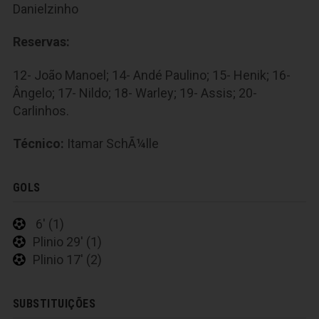
Danielzinho
Reservas:
12- João Manoel; 14- Andé Paulino; 15- Henik; 16-
Ângelo; 17- Nildo; 18- Warley; 19- Assis; 20-
Carlinhos.
Técnico:
Itamar SchÃ¼lle
GOLS
6' (1)
Plinio 29' (1)
Plinio 17' (2)
SUBSTITUIÇÕES