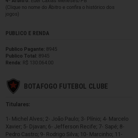
4º Árbitro:
Eder Caxias Meneses/PB
(Clique no nome do Ábitro e confira o histórico dos
jogos)
PUBLICO E RENDA
Publico Pagante:
8945
Publico Total:
8945
Renda:
R$ 130.064.00
BOTAFOGO FUTEBOL CLUBE
Titulares:
1- Michel Alves; 2- João Paulo; 3- Plínio; 4- Marcelo
Xavier; 5- Djavan; 6- Jefferson Recife; 7- Sapé; 8-
Pedro Castro; 9- Rodrigo Silva; 10- Marcinho; 11-