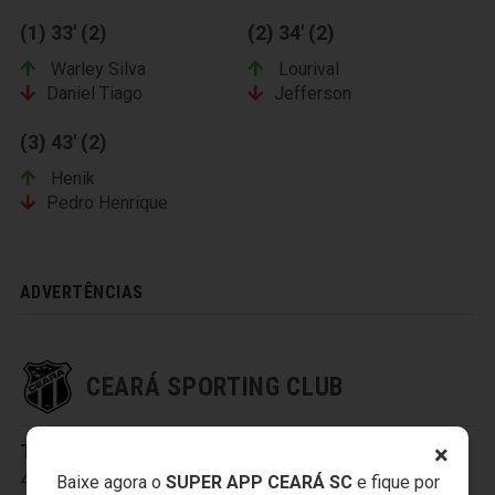
(1) 33' (2)
(2) 34' (2)
Warley Silva
Lourival
Daniel Tiago
Jefferson
(3) 43' (2)
Henik
Pedro Henrique
ADVERTÊNCIAS
CEARÁ SPORTING CLUB
×
Titulares:
1-Everson
,
2-Tiago Cametá
,
3-Sandro
,
4-Charles
,
5-Baraka
,
6-Eduardo
,
8-Richardson
,
Baixe agora o
SUPER APP CEARÁ SC
e fique por