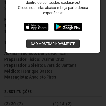
10-Tomas Bastos
,
11-Serginho
,
18-Bill
,
dentro de conteúdos exclusivos!
Clique nos links abaixo e faça parte dessa
20-Ricardinho
experiência:
Reservas:
7-Alex Amado
,
9-Caio César
,
12-Lauro
,
14-Lucas Silva
,
15-João Marcos
,
16-Felipe Silva
,
17-Robinho
,
19-Rafinha
Técnico:
Sérgio Soares
NÃO MOSTRAR NOVAMENTE
Auxiliar Técnico:
Denys Facincani
Preparador Fisico:
Walmir Cruz
Preparador Goleiro:
Everaldo Santana
Médico:
Henrique Bastos
Massagista:
Anacleto Pires
SUBSTITUIÇÕES
(3) 30' (2)
(1) 14' (2)