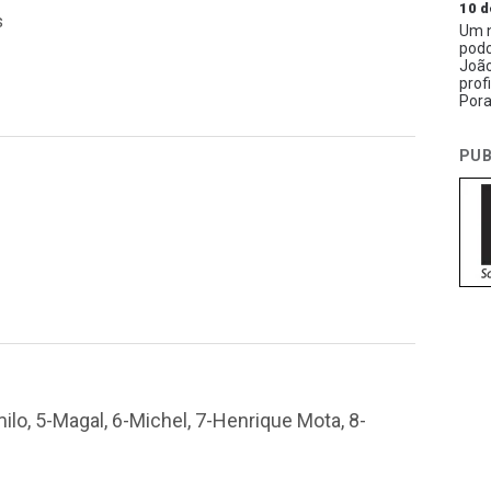
10 d
s
Um n
podc
João
prof
Pora
PUB
ilo, 5-Magal, 6-Michel, 7-Henrique Mota, 8-