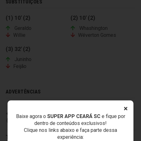
SUBSTITUIÇÕES
(1) 10' (2)
(2) 10' (2)
Geraldo
Whashington
Willie
Wéverton Gomes
(3) 32' (2)
Juninho
Feijão
ADVERTÊNCIAS
×
Baixe agora o
SUPER APP CEARÁ SC
e fique por
CEARÁ SPORTING CLUB
dentro de conteúdos exclusivos!
Clique nos links abaixo e faça parte dessa
Titulares:
1-Luís Carlos
,
2-Guilherme Andrade
,
experiência: