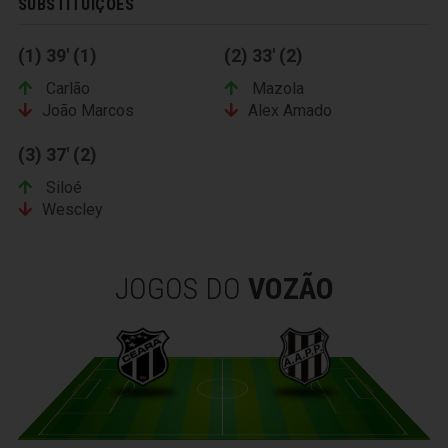
SUBSTITUIÇÕES
(1) 39' (1)
(2) 33' (2)
Carlão
Mazola
João Marcos
Alex Amado
(3) 37' (2)
Siloé
Wescley
JOGOS DO
VOZÃO