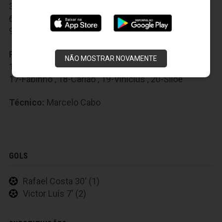
3-Sandro
,
4-Thiago Carvalho
,
5-Baraka
,
6-Victor Luís
,
7-Wescley
,
8-João Marcos
,
9-Rafael Costa
,
10-Júlio César
,
11-Alex Amado
Reservas:
12-Everson
,
13-Tiago Cametá
,
NÃO MOSTRAR NOVAMENTE
14-Wellington Carvalho
,
15-Sanchez
,
16-Mazola
,
17-Fabinho
,
18-Carlão
,
19-Vinícius
,
20-Siloé
Técnico:
Marcelo Cabo
GOLS
Rafael Costa 30' (1)
Victor Luís 7' (2)