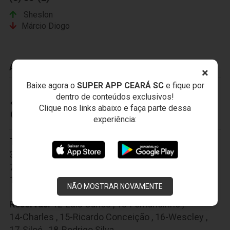
Sheslon
Márcio Diogo
ADVERTÊNCIAS
×
Baixe agora o
SUPER APP CEARÁ SC
e fique por
dentro de conteúdos exclusivos!
Clique nos links abaixo e faça parte dessa
CEARÁ SPORTING CLUB
experiência:
Titulares:
1-Tiago Campagnaro
,
2-Roniery
,
3-Sandro
,
4-Gilvan
,
5-Baraka
,
6-Victor Luís
,
7-Uillian Correia
,
8-Ricardinho
,
9-Rafael Costa
,
10-Bernardo
,
11-Fabinho
NÃO MOSTRAR NOVAMENTE
Reservas:
12-Luís Carlos
,
13-Fernandinho
,
14-Charles
,
15-Ricardo Conceição
,
16-Wescley
,
17-Siloé
,
18-Rodrigo Silva