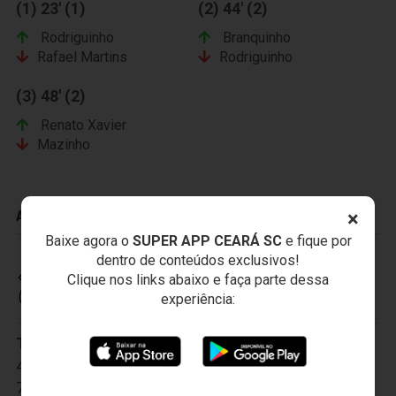
(1) 23' (1)
(2) 44' (2)
Rodriguinho
Branquinho
Rafael Martins
Rodriguinho
(3) 48' (2)
Renato Xavier
Mazinho
×
ADVERTÊNCIAS
Baixe agora o
SUPER APP CEARÁ SC
e fique por
dentro de conteúdos exclusivos!
Clique nos links abaixo e faça parte dessa
CEARÁ SPORTING CLUB
experiência:
Titulares:
1-Luís Carlos
,
2-Marcos Ytalo
,
3-Gilvan
,
4-Charles
,
5-Baraka
,
6-Fernandinho
,
7-Uillian Correia
,
8-Ricardinho
,
9-Vinícius
,