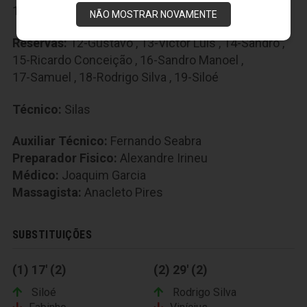
10-Fabinho
,
11-Roger Gaúcho
NÃO MOSTRAR NOVAMENTE
Reservas:
12-Gustavo
,
13-Victor Luís
,
14-Sandro
,
15-Ricardo Conceição
,
16-Sandro Manoel
,
17-Samuel
,
18-Rodrigo Silva
,
19-Siloé
Técnico:
Silas
Auxiliar Técnico:
Fernando Seabra
Preparador Fisico:
Alexandre Irineu
Médico:
Joaquim Garcia
Massagista:
Anacleto Pires
SUBSTITUIÇÕES
(1) 17' (2)
(2) 29' (2)
Siloé
Rodrigo Silva