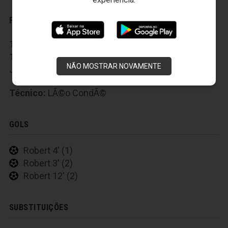
Reservas:
12-Rodrigo Viana, 13-Mimica, 14-Anderson, 15-Luís,
16-Rogério, 17-Geraldo, 18-Cleiton, 19-Waldir, 20-
NÃO MOSTRAR NOVAMENTE
Jheimy, 21-Rai e 22-Alexsandro.
Técnico:
LÃ©o CondÃ©
GOLS
Robert 4' (1)
Robert 3' (2)
Robert 12' (2)
SUBSTITUIÇÕES