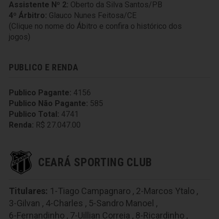
Assistente Nº 2:
Oberto da Silva Santos/PB
4º Árbitro:
Glauco Nunes Feitosa/CE
(Clique no nome do Ábitro e confira o histórico dos
jogos)
PUBLICO E RENDA
Publico Pagante:
4156
Publico Não Pagante:
585
Publico Total:
4741
Renda:
R$ 27.047.00
CEARÁ SPORTING CLUB
Titulares:
1-Tiago Campagnaro
,
2-Marcos Ytalo
,
3-Gilvan
,
4-Charles
,
5-Sandro Manoel
,
6-Fernandinho
,
7-Uillian Correia
,
8-Ricardinho
,