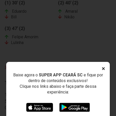
(1) 30' (2)
(2) 40' (2)
Eduardo
Amaral
Bill
Nikão
(3) 47' (2)
Felipe Amorim
Lulinha
CLUBE ATLÉTICO BRAGANTINO
×
Baixe agora o
SUPER APP CEARÁ SC
e fique por
dentro de conteúdos exclusivos!
Titulares:
Clique nos links abaixo e faça parte dessa
experiência:
1-Matheus, 2-Samuel Santos, 3-Yago, 4-Alexandre,
5-Tobi, 6-Bruno Recife, 7-Esquerdinha, 8-Magno
Cruz, 9-Mota, 10-Sandro e 11-Antônio Flávio.