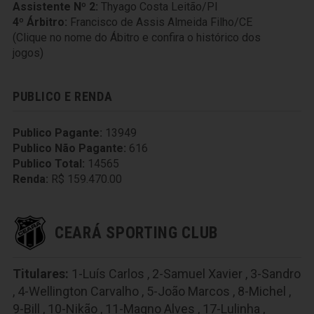
Assistente Nº 2:
Thyago Costa Leitão/PI
4º Árbitro:
Francisco de Assis Almeida Filho/CE
(Clique no nome do Ábitro e confira o histórico dos
jogos)
PUBLICO E RENDA
Publico Pagante:
13949
Publico Não Pagante:
616
Publico Total:
14565
Renda:
R$ 159.470.00
CEARÁ SPORTING CLUB
Titulares:
1-Luís Carlos
,
2-Samuel Xavier
,
3-Sandro
,
4-Wellington Carvalho
,
5-João Marcos
,
8-Michel
,
9-Bill
,
10-Nikão
,
11-Magno Alves
,
17-Lulinha
,