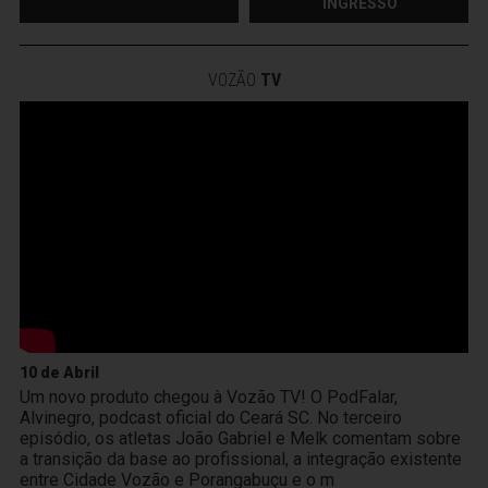
INGRESSO
VOZÃO
TV
10 de Abril
Um novo produto chegou à Vozão TV! O PodFalar,
Alvinegro, podcast oficial do Ceará SC. No terceiro
episódio, os atletas João Gabriel e Melk comentam sobre
a transição da base ao profissional, a integração existente
entre Cidade Vozão e Porangabuçu e o m