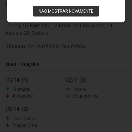
Reservas:
NÃO MOSTRAR NOVAMENTE
12-Wilson Júnior, 13-Robertinho, 14-Magal, 15-
Uchôa, 16-Romário, 17-Erick, 18-Léo Jaime, 19-
Assis e 20-Caboré.
Técnico:
Paulo CÃ©sar GusmÃ£o
SUBSTITUIÇÕES
(1) 14' (1)
(2) 1' (2)
Romário
Assis
Alexandre
Esquerdinha
(3) 14' (2)
Léo Jaime
Magno Cruz