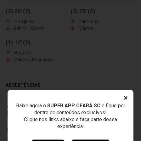
(2) 20' (2)
(3) 25' (2)
Serginho
Dinélson
Gabriel Xavier
Djalma
(1) 12' (2)
Arnaldo
Marcos Assunção
ADVERTÊNCIAS
×
Baixe agora o
SUPER APP CEARÁ SC
e fique por
CEARÁ SPORTING CLUB
dentro de conteúdos exclusivos!
Clique nos links abaixo e faça parte dessa
experiência:
Titulares:
1-Jailson
,
2-Samuel Xavier
,
3-Sandro
,
4-Alex Lima
,
5-João Marcos
,
6-Vicente
,
7-Eduardo
,