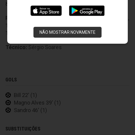
8-Ricardinho
,
9-Bill
,
10-Nikão
,
11-Magno Alves
Reservas:
12-Gustavo
,
13-Anderson
,
14-Alex Lima
,
15-Michel
,
16-Maranhão
,
17-Lulinha
,
18-Lima
,
NÃO MOSTRAR NOVAMENTE
19-Gil
,
20-Hélder Santos
Técnico:
Sérgio Soares
GOLS
Bill 22' (1)
Magno Alves 39' (1)
Sandro 46' (1)
SUBSTITUIÇÕES