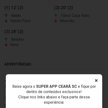
(1) 12' (2)
(2) 20' (2)
Natan
Flávio Caça-Rato
Danilo Pires
Wescley
(3) 28' (2)
Betinho
Keno
ADVERTÊNCIAS
×
CEARÁ SPORTING CLUB
Baixe agora o
SUPER APP CEARÁ SC
e fique por
dentro de conteúdos exclusivos!
Clique nos links abaixo e faça parte dessa
Titulares:
1-Jailson
,
2-Marcos
,
3-Sandro
,
experiência:
4-Diego Ivo
,
5-João Marcos
,
6-Vicente
,
7-Eduardo
,