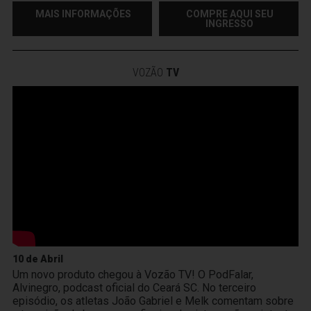
MAIS INFORMAÇÕES
COMPRE AQUI SEU
INGRESSO
VOZÃO
TV
10 de Abril
Um novo produto chegou à Vozão TV! O PodFalar,
Alvinegro, podcast oficial do Ceará SC. No terceiro
episódio, os atletas João Gabriel e Melk comentam sobre