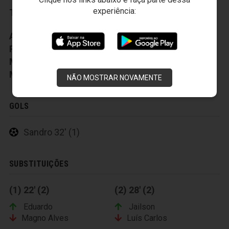
experiência:
Técnico:
Sérgio Soares
Auxiliar Técnico:
Denys Facincani
Preparador Fisico:
Reverson Pimentel
Médico:
Joaquim Garcia
Massagista:
Anacleto Pires
NÃO MOSTRAR NOVAMENTE
GOLS
Sandro 32' (1)
SUBSTITUIÇÕES
(1) 22' (2)
(2) 28' (2)
Eduardo
Jailson
Magno Alves
Luís Carlos