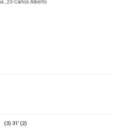
ma
,
23-Carlos Alberto
(3) 31' (2)