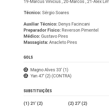
19-Marcus Vinícius
,
20-Marcos
,
21-Alex Li
Técnico:
Sérgio Soares
Auxiliar Técnico:
Denys Facincani
Preparador Fisico:
Reverson Pimentel
Médico:
Gustavo Pires
Massagista:
Anacleto Pires
GOLS
Magno Alves 33' (1)
Yan 47' (2) (CONTRA)
SUBSTITUIÇÕES
(1) 21' (2)
(2) 27' (2)