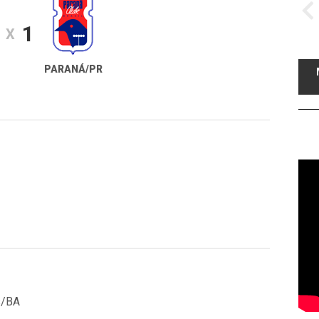
1
X
PARANÁ/PR
s/BA