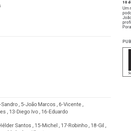
10 d
s
Um n
podc
João
prof
Pora
PUB
-Sandro
,
5-João Marcos
,
6-Vicente
,
ves
,
13-Diego Ivo
,
16-Eduardo
Hélder Santos
,
15-Michel
,
17-Robinho
,
18-Gil
,