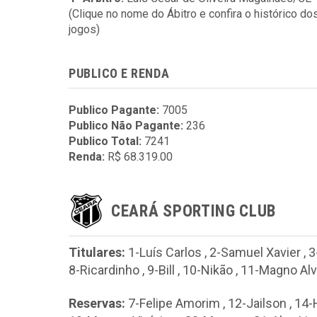
(Clique no nome do Ábitro e confira o histórico do
jogos)
PUBLICO E RENDA
Publico Pagante:
7005
Publico Não Pagante:
236
Publico Total:
7241
Renda:
R$ 68.319.00
CEARÁ SPORTING CLUB
Titulares:
1-Luís Carlos
,
2-Samuel Xavier
,
3
8-Ricardinho
,
9-Bill
,
10-Nikão
,
11-Magno Al
Reservas:
7-Felipe Amorim
,
12-Jailson
,
14-