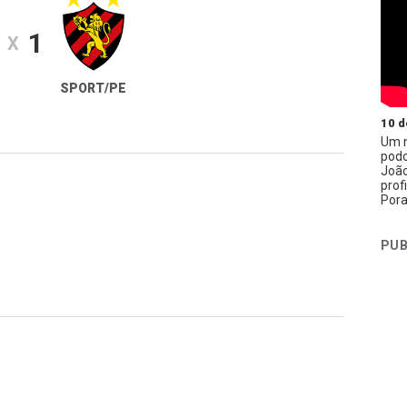
1
X
SPORT/PE
10 d
Um n
podc
João
prof
Pora
PUB