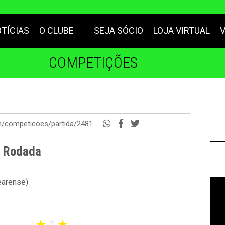
TÍCIAS
O CLUBE
SEJA SÓCIO
LOJA VIRTUAL
COMPETIÇÕES
m/competicoes/partida/2481
ª Rodada
earense)