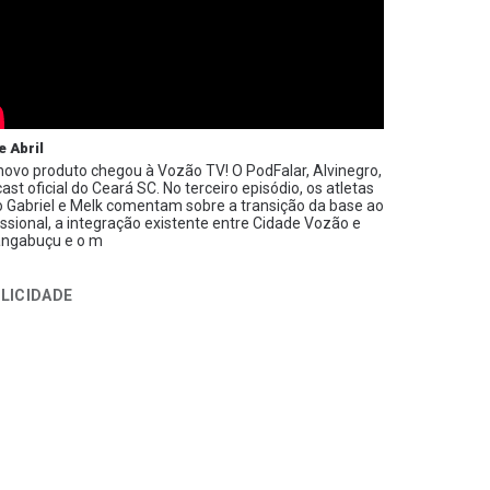
e Abril
ovo produto chegou à Vozão TV! O PodFalar, Alvinegro,
ast oficial do Ceará SC. No terceiro episódio, os atletas
 Gabriel e Melk comentam sobre a transição da base ao
issional, a integração existente entre Cidade Vozão e
ngabuçu e o m
LICIDADE