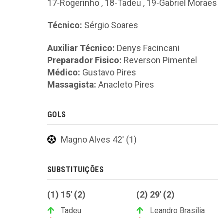
17-Rogerinho
,
18-Tadeu
,
19-Gabriel Moraes
Técnico:
Sérgio Soares
Auxiliar Técnico:
Denys Facincani
Preparador Fisico:
Reverson Pimentel
Médico:
Gustavo Pires
Massagista:
Anacleto Pires
GOLS
Magno Alves 42' (1)
SUBSTITUIÇÕES
(1) 15' (2)
(2) 29' (2)
Tadeu
Leandro Brasília